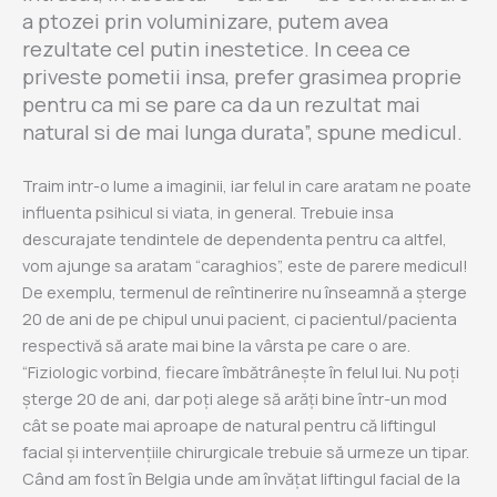
a ptozei prin voluminizare, putem avea
rezultate cel putin inestetice. In ceea ce
priveste pometii insa, prefer grasimea proprie
pentru ca mi se pare ca da un rezultat mai
natural si de mai lunga durata”, spune medicul.
Traim intr-o lume a imaginii, iar felul in care aratam ne poate
influenta psihicul si viata, in general. Trebuie insa
descurajate tendintele de dependenta pentru ca altfel,
vom ajunge sa aratam “caraghios”, este de parere medicul!
De exemplu, termenul de reîntinerire nu înseamnă a șterge
20 de ani de pe chipul unui pacient, ci pacientul/pacienta
respectivă să arate mai bine la vârsta pe care o are.
“Fiziologic vorbind, fiecare îmbătrânește în felul lui. Nu poți
șterge 20 de ani, dar poți alege să arăți bine într-un mod
cât se poate mai aproape de natural pentru că liftingul
facial și intervențiile chirurgicale trebuie să urmeze un tipar.
Când am fost în Belgia unde am învățat liftingul facial de la