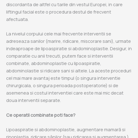
discordanta de altfel cu tarile din vestul Europei, in care
liftingul facial este o procedura destul de frecvent
afectuata.
La nivelul corpului cele mai frecvente interventii se
adreseaza sanilor (marire, ridicare, miscorare sani), urmate
indeaproape de lipoaspiratie si abdominoplastie. Desigur, in
comparatie cu anii trecuti, putem face si interventii
combinate, abdominoplastie cu lipoaspiratie,
abdominolastie si ridicare sani si altele. La aceste proceduri
cel mai mare avantaj este timpul (o singura interventie
chirurgicala, o singura perioada postoperatorie) si de
asemenea si costul interventiei care este mai mic decat
doua interventii separate.
Ce operatii combinate poti face?
Lipoaspiratie si abdominoplastie, augmentare mamară si
rinoplastia, ridicare sânilor (sau ridicarea si augmentarea )