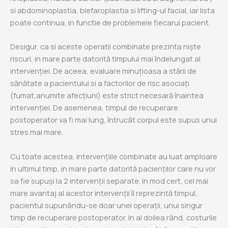
si abdominoplastia, blefaroplastia si lifting-ul facial, iar lista
poate continua, in functie de problemele fiecarui pacient.
Desigur, ca si aceste operatii combinate prezinta niște
riscuri, in mare parte datorită timpului mai îndelungat al
intervenției. De aceea, evaluare minuțioasa a stării de
sănătate a pacientului si a factorilor de risc asociați
(fumat,anumite afecțiuni) este strict necesară înaintea
intervenției. De asemenea, timpul de recuperare
postoperator va fi mai lung, întrucât corpul este supus unui
stres mai mare.
Cu toate acestea, intervențiile combinate au luat amploare
in ultimul timp, in mare parte datorită pacienților care nu vor
sa fie supuși la 2 intervenții separate. In mod cert, cel mai
mare avantaj al acestor intervenții îl reprezintă timpul,
pacientul supunându-se doar unei operații, unui singur
timp de recuperare postoperator. In al doilea rând, costurile