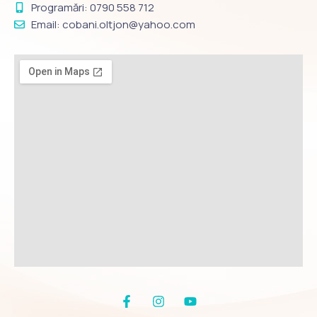
Programări: 0790 558 712
Email: cobani.oltjon@yahoo.com
F
I
Y
a
n
o
c
s
u
e
t
t