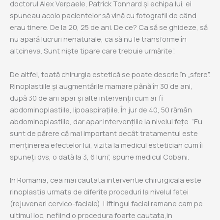
doctorul Alex Verpaele, Patrick Tonnard și echipa lui, ei
spuneau acolo pacientelor să vină cu fotografii de când
erau tinere. De la 20, 25 de ani. De ce? Ca să se ghideze, să
nu apară lucruri nenaturale, ca să nu le transforme în
altcineva. Sunt niște tipare care trebuie urmărite”.
De altfel, toată chirurgia estetică se poate descrie în „sfere”.
Rinoplastiile și augmentările mamare până în 30 de ani,
după 30 de ani apar și alte intervenții cum ar fi
abdominoplastiile, lipoaspirațiile. În jur de 40, 50 rămân
abdominoplastiile, dar apar intervențiile la nivelul fețe. “Eu
sunt de părere că mai important decât tratamentul este
menținerea efectelor lui, vizita la medicul estetician cum îi
spuneți dvs, o dată la 3, 6 luni”, spune medicul Cobani.
In Romania, cea mai cautata interventie chirurgicala este
rinoplastia urmata de diferite proceduri la nivelul fetei
(rejuvenari cervico-faciale). Liftingul facial ramane cam pe
ultimul loc, nefiind o procedura foarte cautata,in