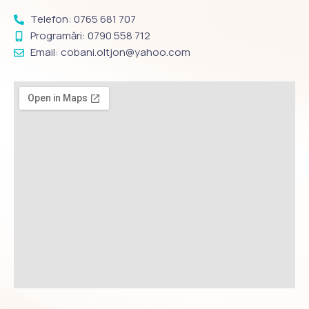
Telefon: 0765 681 707
Programări: 0790 558 712
Email: cobani.oltjon@yahoo.com
F
I
Y
a
n
o