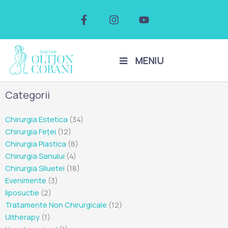
Skip
F
I
Y
to
a
n
o
c
s
u
content
e
t
t
b
a
u
o
g
b
MENIU
o
r
e
k
a
-
m
Categorii
f
Chirurgia Estetica
(34)
Chirurgia Feței
(12)
Chirurgia Plastica
(8)
Chirurgia Sanului
(4)
Chirurgia Siluetei
(18)
Evenimente
(3)
liposuctie
(2)
Tratamente Non Chirurgicale
(12)
Ultherapy
(1)