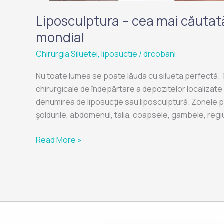
Liposculptura – cea mai căutată 
mondial
Chirurgia Siluetei
,
liposuctie
/
drcobani
Nu toate lumea se poate lăuda cu silueta perfectă. Tot
chirurgicale de îndepărtare a depozitelor localizate
denumirea de liposucţie sau liposculptură. Zonele p
şoldurile, abdomenul, talia, coapsele, gambele, regi
Read More »