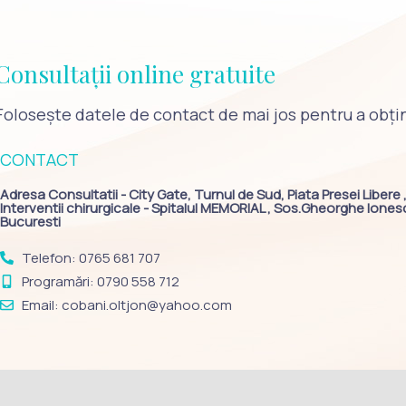
Consultații online gratuite
Folosește datele de contact de mai jos pentru a obți
CONTACT
Adresa Consultatii - City Gate, Turnul de Sud, Piata Presei Libere , 
Interventii chirurgicale - Spitalul MEMORIAL , Sos.Gheorghe Ionescu
Bucuresti
Telefon: 0765 681 707
Programări: 0790 558 712
Email: cobani.oltjon@yahoo.com