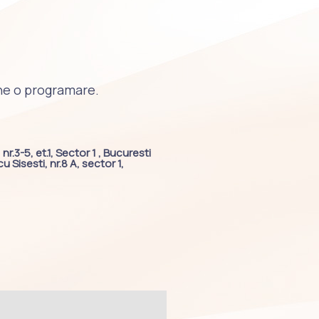
ne o programare.
nr.3-5, et.1, Sector 1 , Bucuresti
 Sisesti, nr.8 A, sector 1,