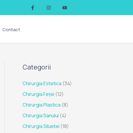
F
I
Y
a
n
o
c
s
u
e
t
t
b
a
u
o
g
b
Contact
o
r
e
k
a
-
m
f
Categorii
Chirurgia Estetica
(34)
Chirurgia Feței
(12)
Chirurgia Plastica
(8)
Chirurgia Sanului
(4)
Chirurgia Siluetei
(18)