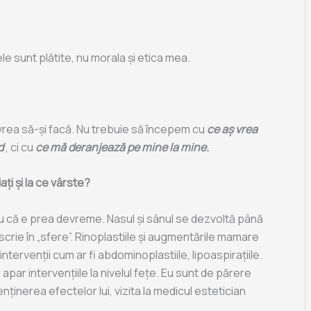
le sunt plătite, nu morala și etica mea.
 vrea să-și facă. Nu trebuie să începem cu
ce aș vrea
d
, ci cu
ce mă deranjează pe mine la mine.
ți și la ce vârste?
u că e prea devreme. Nasul și sânul se dezvoltă până
crie în „sfere”. Rinoplastiile și augmentările mamare
intervenții cum ar fi abdominoplastiile, lipoaspirațiile.
apar intervențiile la nivelul fețe. Eu sunt de părere
inerea efectelor lui, vizita la medicul estetician