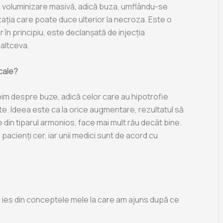
prin voluminizare masivă, adică buza, umflându-se
zația care poate duce ulterior la necroza. Este o
 în principiu, este declanșată de injecția
 altceva.
cale?
bim despre buze, adică celor care au hipotrofie
nte. Ideea este ca la orice augmentare, rezultatul să
 din tiparul armonios, face mai mult rău decât bine.
pacienți cer, iar unii medici sunt de acord cu
nu ies din conceptele mele la care am ajuns după ce