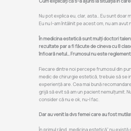
Cum explicați că s-a ajuns la situația în care
Nu pot explica eu, clar, asta… Eu sunt doar 
Eu nu l-am întâlnit pe acest om, nu am avut 
În medicina estetică sunt mulți doctori talenta
rezultate par a fi făcute de cineva cu 8 cla
înfioară netul… Frumosul nu este reglement
Fiecare dintre noi percepe frumosul din punc
medic de chirurgie estetică, trebuie să se i
experiență are. Cea mai bună recomandare e
grijă să evit să am un pacient nemulțumit. 
consider că nu e ok, nu-l fac.
Dar au venit la dvs femei care au fost mutila
În primul rând „medicina estetică” nu există c