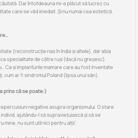
căutată. Dar întotdeauna mi-a plăcut să lucrez cu
ultate care se văd imediat. Și nu numai cea estetică,
are…
itate (reconstrucție nas în India și altele), dar abia
 ca specialitate de către ruși (dacă nu greșesc).
iu… Ca și implanturile mamare care au fost inventate
i, cum ar fi sindromul Poland (lipsa unui sân).
a prins că se poate:)
ă repercusiuni negative asupra organismului. O stare
ndivid, ajutându-l să supraviețuiască și să se
mine, nu sunt util nici pentru alții”.