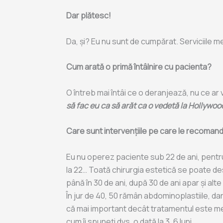
Dar plătesc!
Da, și? Eu nu sunt de cumpărat. Serviciile me
Cum arată o primă întâlnire cu pacienta?
O întreb mai întâi ce o deranjează, nu ce ar
să fac eu ca să arăt ca o vedetă la Hollywoo
Care sunt intervențiile pe care le recomanda
Eu nu operez paciente sub 22 de ani, pentr
la 22… Toată chirurgia estetică se poate des
până în 30 de ani, după 30 de ani apar și alte 
În jur de 40, 50 rămân abdominoplastiile, dar 
că mai important decât tratamentul este menț
cum îi spuneți dvs, o dată la 3, 6 luni.