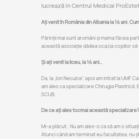
lucrează în Centrul Medical ProEste
Ați venit în România din Albania la 14 ani. C
Părinții mai sunt aromâni și mama făcea part
această asociație dădea ocazia copiilor să f
Și ați venit la liceu, la 14 ani…
Da, la „Ion Neculce”, apoi am intrat la UMF Ca
am ales ca specializare Chirugia Plastrică, 
SCUB.
De ce ați ales tocmai această specializare
Mi-a plăcut… Nu am ales-o ca să am o situați
Atunci când am terminat eu facultatea, nu ș