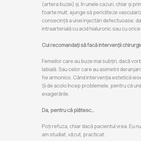
(artera buzei) și, în unele cazuri, chiar și 
foarte mult, ajunge să pericliteze vasculari
consecință a unei injectări defectuoase, dar
intraarterială cu acid hialuronic sau cu orice
Cui recomandați să facă intervenții chirurgi
Femeilor care au buze mai subțiri, dacă vor
labială. Sau celor care au asimetrii deranja
fie armonios. Când intervenția estetică iese
Și de acolo încep problemele, pentru că unii 
exagerările.
Da, pentru că plătesc…
Poți refuza, chiar dacă pacientul vrea. Eu 
am studiat, văzut, practicat.