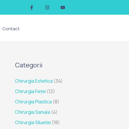
F
I
Y
a
n
o
c
s
u
e
t
t
b
a
u
o
g
b
Contact
o
r
e
k
a
-
m
f
Categorii
Chirurgia Estetica
(34)
Chirurgia Feței
(12)
Chirurgia Plastica
(8)
Chirurgia Sanului
(4)
Chirurgia Siluetei
(18)