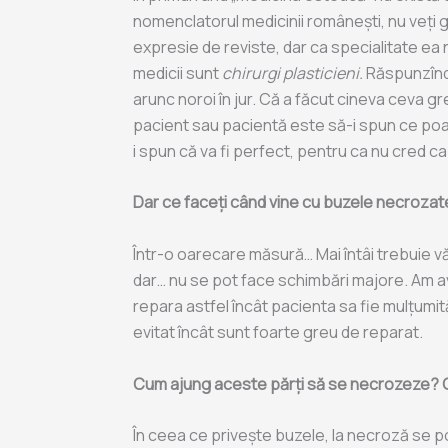
nomenclatorul medicinii românești, nu veți g
expresie de reviste, dar ca specialitate ea 
medicii sunt
chirurgi plasticieni.
Răspunzînd l
arunc noroi în jur. Că a făcut cineva ceva gr
pacient sau pacientă este să-i spun ce poat
i spun că va fi perfect, pentru ca nu cred ca
Dar ce faceți când vine cu buzele necrozat
Într-o oarecare măsură… Mai întâi trebuie vă
dar… nu se pot face schimbări majore. Am avu
repara astfel încât pacienta sa fie mulțumit
evitat încât sunt foarte greu de reparat.
Cum ajung aceste părți să se necrozeze? 
În ceea ce privește buzele, la necroză se po