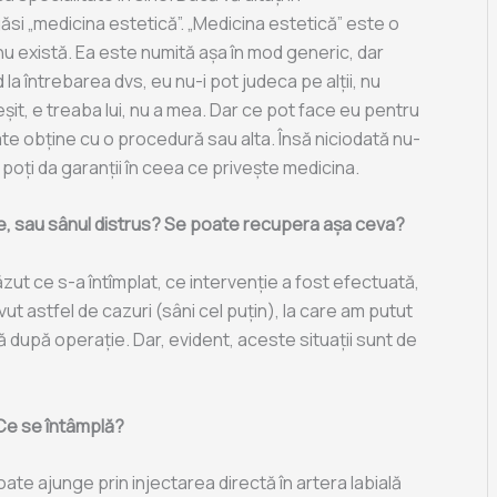
ăsi „medicina estetică”. „Medicina estetică” este o
nu există. Ea este numită așa în mod generic, dar
a întrebarea dvs, eu nu-i pot judeca pe alții, nu
eșit, e treaba lui, nu a mea. Dar ce pot face eu pentru
e obține cu o procedură sau alta. Însă niciodată nu-
 poți da garanții în ceea ce privește medicina.
e, sau sânul distrus? Se poate recupera așa ceva?
zut ce s-a întîmplat, ce intervenție a fost efectuată,
t astfel de cazuri (sâni cel puțin), la care am putut
ă după operație. Dar, evident, aceste situații sunt de
Ce se întâmplă?
ate ajunge prin injectarea directă în artera labială