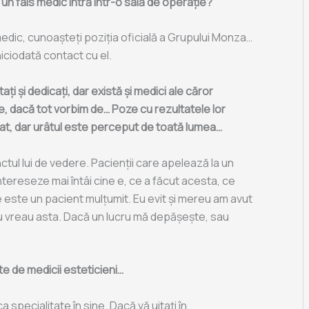
 un fals medic intră într-o sală de operație?
medic, cunoașteți poziția oficială a Grupului Monza…
niciodată contact cu el.
ți și dedicați, dar există și medici ale căror
se, dacă tot vorbim de… Poze cu rezultatele lor
at, dar urâtul este perceput de toată lumea…
tul lui de vedere. Pacienții care apelează la un
ntereseze mai întâi cine e, ce a făcut acesta, ce
ste un pacient mulțumit. Eu evit și mereu am avut
Nu vreau asta. Dacă un lucru mă depășește, sau
te de medicii esteticieni…
a specialitate în sine. Dacă vă uitați în