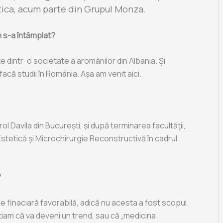
tica, acum parte din Grupul Monza.
um s-a întâmplat?
e dintr-o societate a aromânilor din Albania. Și
acă studii în România. Așa am venit aici.
rol Davila din București, și după terminarea facultății,
Estetică și Microchirurgie Reconstructivă în cadrul
?
e finaciară favorabilă, adică nu acesta a fost scopul.
tiam că va deveni un trend, sau că „medicina