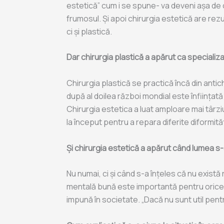
estetică” cum i se spune- va deveni așa de 
frumosul. Și apoi chirurgia estetică are rez
ci și plastică.
Dar chirurgia plastică a apărut ca specializ
Chirurgia plastică se practică încă din antich
după al doilea război mondial este înființată
Chirurgia estetica a luat amploare mai târz
la început pentru a repara diferite diformităț
Și chirurgia estetică a apărut când lumea s-
Nu numai, ci și când s-a înțeles că nu exist
mentală bună este importantă pentru orice i
impună în societate. „Dacă nu sunt util pentru 