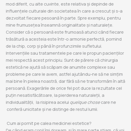
mod diferit, cu alte cuvinte, este relativa și depinde de
influențele culturale din societatea în care a crescut și s-a
dezvoltat fiecare pesoană în parte. Spre exemplu, pentru
mine frumusețea înseamnă originalitate și naturalețe.
Consider că o persoană este frumoasă atunci când fiecare
trăsătură a acesteia este într-o armonie perfectă, pornind
de la chip, corp și până în profunzimile sufletului.
Intervențiile sau tratamentele pe care le propun pacienților
mei respectă acest principiu. Sunt de părere că chirurgia
estetică ne ajută să scăpam de anumite complexe sau
probleme pe care le avem, astfel ajutându-ne să ne simțim
mai bine în pielea noastră, dar fără să ne transformăm în altă
persoană. Exagerările de orice fel pot duce la rezultate cel
puțin nesatisfăcătoare, la pierderea naturaleții, a
individualității, la risipirea acelui
quelque chose
care ne
conferă unicitate și ne distinge de restul lumii.
Cum ai pornit pe calea medicinei estetice?
De când eram copil îmi doream, și în mare parte știam, că voi