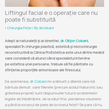
Liftingul facial e o operație care nu
poate fi substituită
/
Chirurgia Feței
/ By
drcobani
Adept al naturaleții și al simetriei,
dr. Oltjon Cobani
,
specialist în chirurgie plastică, estetică și microchirurgie
reconstructivă la Clinica ProEstetica este unul dintre medicii
care consideră că atunci când specialistul intervine
pe estetica unei persoane, trebuie să fie păstrate cu
sfințenie proporțiile armonioase ale firescului.
De asemenea,
dr. Cobani
mi-a lămurit o dilemă care mă
bântuia demult: oare fillerele (precum acidul hialuronic sau
grăsimea proprie) sunt răspunsurile tuturor problemelor
legate de îmbătrânire, de la riduri fine, pierderea volumelor
și până la excesul de piele de la nivelul feței? Se pare că nu,