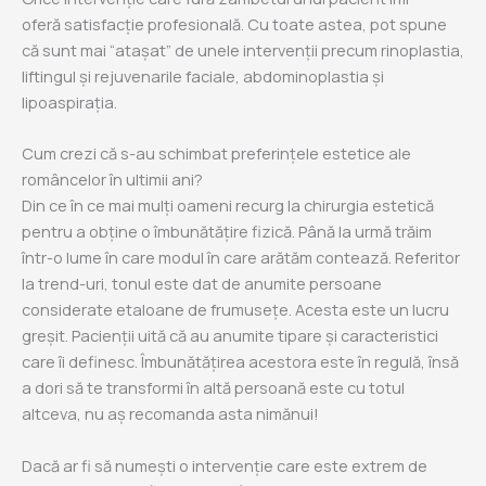
oferă satisfacție profesională. Cu toate astea, pot spune
că sunt mai “atașat” de unele intervenții precum rinoplastia,
liftingul și rejuvenarile faciale, abdominoplastia și
lipoaspirația.
Cum crezi că s-au schimbat preferințele estetice ale
româncelor în ultimii ani?
Din ce în ce mai mulți oameni recurg la chirurgia estetică
pentru a obține o îmbunătățire fizică. Până la urmă trăim
într-o lume în care modul în care arătăm contează. Referitor
la trend-uri, tonul este dat de anumite persoane
considerate etaloane de frumusețe. Acesta este un lucru
greșit. Pacienții uită că au anumite tipare și caracteristici
care îi definesc. Îmbunătățirea acestora este în regulă, însă
a dori să te transformi în altă persoană este cu totul
altceva, nu aș recomanda asta nimănui!
Dacă ar fi să numești o intervenție care este extrem de