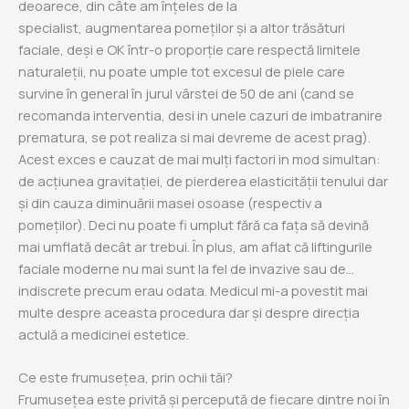
deoarece, din câte am înțeles de la
specialist, augmentarea pomeților și a altor trăsături
faciale, deși e OK într-o proporție care respectă limitele
naturaleții, nu poate umple tot excesul de piele care
survine în general în jurul vârstei de 50 de ani (cand se
recomanda interventia, desi in unele cazuri de imbatranire
prematura, se pot realiza si mai devreme de acest prag).
Acest exces e cauzat de mai mulți factori in mod simultan:
de acțiunea gravitației, de pierderea elasticității tenului dar
și din cauza diminuării masei osoase (respectiv a
pomeților). Deci nu poate fi umplut fără ca fața să devină
mai umflată decât ar trebui. În plus, am aflat că liftingurile
faciale moderne nu mai sunt la fel de invazive sau de…
indiscrete precum erau odata. Medicul mi-a povestit mai
multe despre aceasta procedura dar și despre direcția
actulă a medicinei estetice.
Ce este frumusețea, prin ochii tăi?
Frumusețea este privită și percepută de fiecare dintre noi în