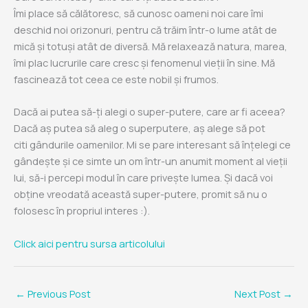
Îmi place să călătoresc, să cunosc oameni noi care îmi
deschid noi orizonuri, pentru că trăim într-o lume atât de
mică și totuși atât de diversă. Mă relaxează natura, marea,
îmi plac lucrurile care cresc și fenomenul vieții în sine. Mă
fascinează tot ceea ce este nobil și frumos.
Dacă ai putea să-ți alegi o super-putere, care ar fi aceea?
Dacă aș putea să aleg o superputere, aș alege să pot
citi gândurile oamenilor. Mi se pare interesant să înțelegi ce
gândește și ce simte un om într-un anumit moment al vieții
lui, să-i percepi modul în care privește lumea. Și dacă voi
obține vreodată această super-putere, promit să nu o
folosesc în propriul interes :).
Click aici pentru sursa articolului
←
Previous Post
Next Post
→