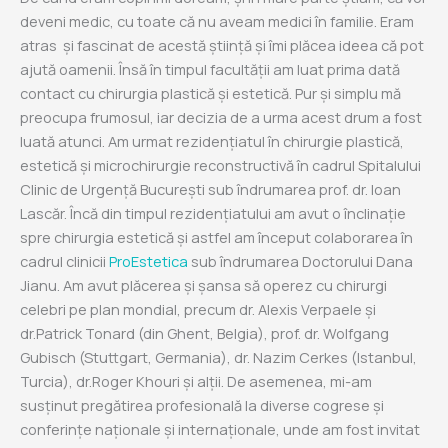
deveni medic, cu toate că nu aveam medici în familie. Eram
atras și fascinat de acestă știință și îmi plăcea ideea că pot
ajută oamenii. Însă în timpul facultății am luat prima dată
contact cu chirurgia plastică și estetică. Pur și simplu mă
preocupa frumosul, iar decizia de a urma acest drum a fost
luată atunci. Am urmat rezidențiatul în chirurgie plastică,
estetică și microchirurgie reconstructivă în cadrul Spitalului
Clinic de Urgență București sub îndrumarea prof. dr. Ioan
Lascăr. Încă din timpul rezidențiatului am avut o înclinație
spre chirurgia estetică și astfel am început colaborarea în
cadrul clinicii
ProEstetica
sub îndrumarea Doctorului Dana
Jianu. Am avut plăcerea și șansa să operez cu chirurgi
celebri pe plan mondial, precum dr. Alexis Verpaele și
dr.Patrick Tonard (din Ghent, Belgia), prof. dr. Wolfgang
Gubisch (Stuttgart, Germania), dr. Nazim Cerkes (Istanbul,
Turcia), dr.Roger Khouri și alții. De asemenea, mi-am
susținut pregătirea profesională la diverse cogrese și
conferințe naționale și internaționale, unde am fost invitat