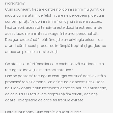
indreptăm?
Cum spuneam, fiecare dintre noi dorim să fim mulțumiți de
modul cum arătăm, de felul în care ne percepem și de cum
suntem priviți. Ne dorim să fim frumoși și să avem succes.
Însă uneori, această tendința este dusă la extrem, iar de
acest lucru ne amintesc exagerările unor personalități.
Desigur, crec că să îmbătrânești e un privilegiu oricum, dar
atunci când acest proces se întâmplă treptat și grațios, se
aduce un plus de calitate vieții.
Ce sfat le-ai oferi femeilor care cochetează cu ideea de a
recurge la inovațiile medicinei estetice?
Oricine poate să recurgă la chirurgia estetică dacă există o
problemă reală.Personal, chiar încurajez acest lucru. Dacă
noul look obținut prin intervenții estetice aduce satisfacție,
de ce nu?! Cu toții avem dreptul să fim fericiți, dar încă
odată, exagerările de orice fel trebuie evitate.
Care sunt hobby-urile care îți aduc bucurie?