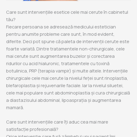
Care sunt intervențiile esetice cele mai cerute în cabinetul
tău?
Fiecare persoana se adresează medicului estetician
pentru anumite probleme care sunt, în mod evident,
diferite. Deci pot spune că paleta de intervenții cerute este
foarte variată. Dintre tratamentele non-chirurgicale, cele
mai cerute sunt augmentarea buzelor și corectarea
ridurilor cu acid hialuronic, tratamentele cu toxină
botulinica, PRP (terapia vampir) și multe altele. Intervențiile
chirurgicale cele mai cerute la nivelul feței sunt rinoplastia,
blefaroplastia și rejuvenarile faciale. Iar la nivelul siluetei,
cele mai populare sunt abdominoplastia și cura chirurgicală
a diastazisului abdominal, lipoasprația și augmentarea
mamară.
Care sunt intervențiile care îți aduc cea mai mare
satisfacție profesională?
Orice intervenție care fură zâmbetul unui pacient îmi