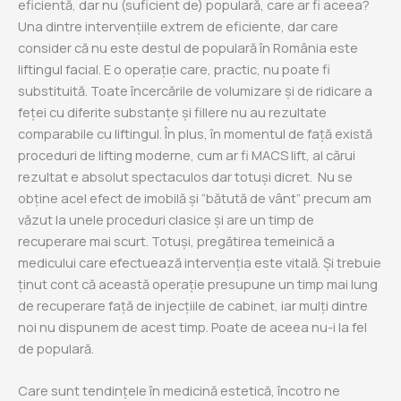
eficientă, dar nu (suficient de) populară, care ar fi aceea?
Una dintre intervențiile extrem de eficiente, dar care
consider că nu este destul de populară în România este
liftingul facial. E o operație care, practic, nu poate fi
substituită. Toate încercările de volumizare și de ridicare a
feței cu diferite substanțe și fillere nu au rezultate
comparabile cu liftingul. În plus, în momentul de față există
proceduri de lifting moderne, cum ar fi MACS lift, al cărui
rezultat e absolut spectaculos dar totuși dicret. Nu se
obține acel efect de imobilă și “bătută de vânt” precum am
văzut la unele proceduri clasice și are un timp de
recuperare mai scurt. Totuși, pregătirea temeinică a
medicului care efectuează intervenția este vitală. Și trebuie
ținut cont că această operație presupune un timp mai lung
de recuperare față de injecțiile de cabinet, iar mulți dintre
noi nu dispunem de acest timp. Poate de aceea nu-i la fel
de populară.
Care sunt tendințele în medicină estetică, încotro ne