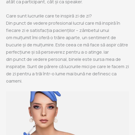
atât ca participant, cât și ca speaker.
Care sunt lucrurile care te inspiră zi de zi?
Din punct de vedere profesional lucrul care mă inspiră în
fiecare zi e satisfacția pacienților – zâmbetul unui
om mulțumit îmi oferă o trăire aparte, un sentiment de
bucurie și de mulțumire. Este ceea ce mă face să aspir către
perfecțiune și să perseverez pentru a o atinge. Iar
din punct de vedere personal, binele este sursa mea de
inspirație. Sunt de părere că lucrurile mici pe care le facem zi
de zi pentru a trăi într-o lume mai bună ne definesc ca
oameni.