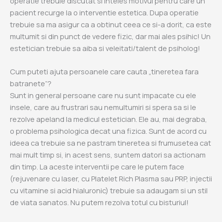
operatie trebuie discutat si inteles motivul pentru care un
pacient recurge la o interventie estetica. Dupa operatie
trebuie sa ma asigur ca a obtinut ceea ce si-a dorit, ca este
multumit si din punct de vedere fizic, dar mai ales psihic! Un
estetician trebuie sa aiba si veleitati/talent de psiholog!
Cum puteti ajuta persoanele care cauta „tineretea fara
batranete”?
Sunt in general persoane care nu sunt impacate cu ele
insele, care au frustrari sau nemultumiri si spera sa si le
rezolve apeland la medicul estetician. Ele au, mai degraba,
o problema psihologica decat una fizica. Sunt de acord cu
ideea ca trebuie sa ne pastram tineretea si frumusetea cat
mai mult timp si, in acest sens, suntem datori sa actionam
din timp. La aceste interventii pe care le putem face
(rejuvenare cu laser, cu Platelet Rich Plasma sau PRP, injectii
cu vitamine si acid hialuronic) trebuie sa adaugam si un stil
de viata sanatos. Nu putem rezolva totul cu bisturiul!