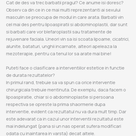
Cat de des va trec barbatii pragul? Ce anume isi doresc?
Observ ca din ce in ce mai multi reprezentanti ai sexului
masculin se preocupa de modul in care arata. Barbatii vin
cel mai des pentru lipoaspiratii si abdominoplastii, dar sunt
si barbati care vor blefaroplastii sau tratamente de
rejuvenare faciala. Uneori vin sa isi scoata lipoame, cicatrici,
alunite, bataturi, unghii incarnate, alteori apeleaza la
mezoterapie, pentru ca tenul lor sa arate mai bine!
Puteti face o clasificare a interventiilor estetice in functie
de durata rezultatelor?
In primul rand, trebuie sa va spun ca orice interventie
chirurgicala trebuie mentinuta. De exemplu, daca facem o
lipoaspiratie, chiar si o abdominoplastie si persoana
respectiva se opreste la prima shaormerie dupa
interventie, evident ca rezultatul nu va dura mult timp. Dar
este adevarat ca in cazul unor interventii rezultatul este
mai indelungat (pana si un nas operat sufera modificari
odata cu inaintarea in varsta) decat altele.