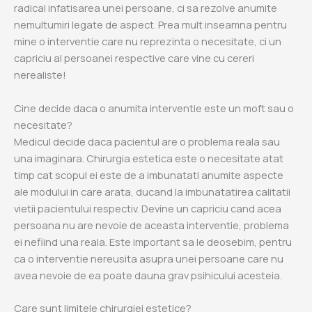
radical infatisarea unei persoane, ci sa rezolve anumite
nemultumiri legate de aspect. Prea mult inseamna pentru
mine o interventie care nu reprezinta o necesitate, ci un
capriciu al persoanei respective care vine cu cereri
nerealiste!
Cine decide daca o anumita interventie este un moft sau o
necesitate?
Medicul decide daca pacientul are o problema reala sau
una imaginara. Chirurgia estetica este o necesitate atat
timp cat scopul ei este de a imbunatati anumite aspecte
ale modului in care arata, ducand la imbunatatirea calitatii
vietii pacientului respectiv. Devine un capriciu cand acea
persoana nu are nevoie de aceasta interventie, problema
ei nefiind una reala. Este important sa le deosebim, pentru
ca o interventie nereusita asupra unei persoane care nu
avea nevoie de ea poate dauna grav psihicului acesteia.
Care sunt limitele chirurgiei estetice?