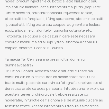
moda”, precum injectarile cu botox si acid hialuronic sau
implanturile mamare, cat si interventii mai putin „populare”.
Dintre acestea, amintim rinoplastii, rejuvenari faciale,
otoplastii, blefaroplastii, lifting sprancene, abdominoplastii,
lipoaspiratii, lifting brate sau coapse, augmentare fesiera,
excizia lipoamelor, alunitelor, tumorilor cutanate etc.
Totodata, se ocupa si de cazuri in care este necesara
chirurgia mainii: maladia Dupuytren, sindromul canalului
carpian, sindromul canalului cubital.
Farmacia Ta: Ce inseamna prea mult in domeniul
dumneavoastra?
Dr. Oltjon Cobani: Aceasta este o situatie cu care ma
confrunt din ce in ce mai des ca medic estetician. Sunt
foarte multe paciente care vin cu fotografia unei vedete si
doresc sa arate ca acea persoana. Intotdeauna le explic ca
aceste interventii chirurgicale trebuie realizate cu
moderatie, in functie de fizionomie si de atuurile cu care au
fost inzestrate. Aceste interventii nu trebuie sa modifice