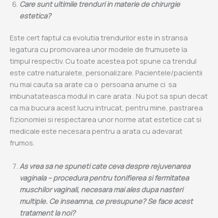
Care sunt ultimile trenduri in materie de chirurgie
estetica?
Este cert faptul ca evolutia trendurilor este in stransa
legatura cu promovarea unor modele de frumusete la
timpul respectiv. Cu toate acestea pot spune ca trendul
este catre naturalete, personalizare. Pacientele/pacientii
nu mai cauta sa arate ca o persoana anume ci sa
imbunatateasca modul in care arata . Nu pot sa spun decat
ca ma bucura acest lucru intrucat, pentru mine, pastrarea
fizionomiei si respectarea unor norme atat estetice cat si
medicale este necesara pentru a arata cu adevarat
frumos.
As vrea sa ne spuneti cate ceva despre rejuvenarea
vaginala – procedura pentru tonifierea si fermitatea
muschilor vaginali, necesara mai ales dupa nasteri
multiple. Ce inseamna, ce presupune? Se face acest
tratament la noi?