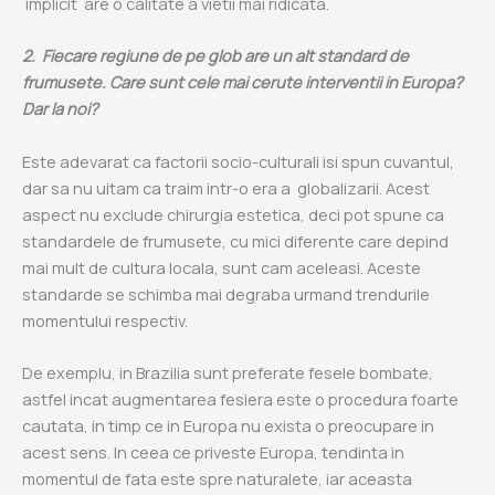
implicit are o calitate a vietii mai ridicata.
2.
Fiecare regiune de pe glob are un alt standard de
frumusete. Care sunt cele mai cerute interventii in Europa?
Dar la noi?
Este adevarat ca factorii socio-culturali isi spun cuvantul,
dar sa nu uitam ca traim intr-o era a globalizarii. Acest
aspect nu exclude chirurgia estetica, deci pot spune ca
standardele de frumusete, cu mici diferente care depind
mai mult de cultura locala, sunt cam aceleasi. Aceste
standarde se schimba mai degraba urmand trendurile
momentului respectiv.
De exemplu, in Brazilia sunt preferate fesele bombate,
astfel incat augmentarea fesiera este o procedura foarte
cautata, in timp ce in Europa nu exista o preocupare in
acest sens. In ceea ce priveste Europa, tendinta in
momentul de fata este spre naturalete, iar aceasta