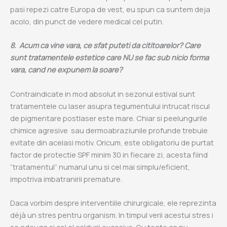
pasi repezi catre Europa de vest, eu spun ca suntem deja
acolo, din punct de vedere medical cel putin.
8. Acum ca vine vara, ce sfat puteti da cititoarelor? Care
sunt tratamentele estetice care NU se fac sub nicio forma
vara, cand ne expunem la soare?
Contraindicate in mod absolut in sezonul estival sunt
tratamentele cu laser asupra tegumentului intrucat riscul
de pigmentare postlaser este mare. Chiar si peelungurile
chimice agresive sau dermoabraziunile profunde trebuie
evitate din acelasi motiv. Oricum, este obligatoriu de purtat
factor de protectie SPF minim 30 in fiecare zi, acesta fiind
“tratamentul” numarul unu si cel mai simplu/eficient,
impotriva imbatranirii premature.
Daca vorbim despre interventiile chirurgicale, ele reprezinta
déjà un stres pentru organism. In timpul verii acestui stres i
se adauga si cel al caldurii excesive. Cu toate ca nu