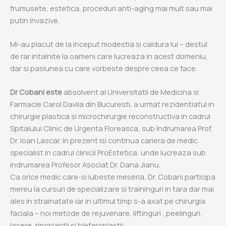
frumusete, estetica, proceduri anti-aging mai mult sau mai
putin invazive.
Mi-au placut de la inceput modestia si caldura lui – destul
de rar intalnite la oameni care lucreaza in acest domeniu,
dar si pasiunea cu care vorbeste despre ceea ce face.
Dr Cobani este
absolvent al Universitatii de Medicina si
Farmacie Carol Davila din Bucuresti, a urmat rezidentiatul in
chirurgie plastica si microchirurgie reconstructiva in cadrul
Spitalului Clinic de Urgenta Floreasca, sub îndrumarea Prof.
Dr. Ioan Lascar. In prezent isi continua cariera de medic
specialist in cadrul clinicii ProEstetica, unde lucreaza sub
indrumarea Profesor Asociat Dr. Dana Jianu.
Ca orice medic care-si iubeste meseria, Dr. Cobani participa
mereu la cursuri de specializare si traininguri in tara dar mai
ales in strainatate iar in ultimul timp s-a axat pe chirurgia
faciala – noi metode de rejuvenare, liftinguri , peelinguri,
lasere, rinoplastii si blefaroplastii.