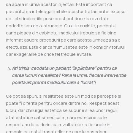
sa apara in urma acestor injectari. Este important ca
pacientul sa inteleaga limitele acestor tratamente, excesul
de zel si indicatiile puse prost pot duce la rezultate
nedorite sau dezastruoase. Cu alte cuvinte, pacientul
cand pleaca din cabinetul medicului trebuie sa fie bine
informat asupra procedurii pe care acesta urmeaza sa o
efectueze. Este clar ca frumusetea este in ochii privitorului,
dar exagerarile de orice fel trebuie evitate.
Ati trimis vreodata un pacient “la plimbare” pentru ca
cerea lucruri nerealiste? Pana la urma, fiecare interventie
poarta amprenta medicului care a “lucrat”!
Ce pot sa spun, si realitatea este un mod de perceptie si
poate fi diferita pentru oricare dintre noi. Respect acest
lucru, dar chirurgia estetica se supune si ea unor reguli,
atat estetice cat si medicale., care este bine sa le
respectam daca dorim ca rezultatele sa fie unele in
armonie cu restul trasaturilor pe care le posedam.