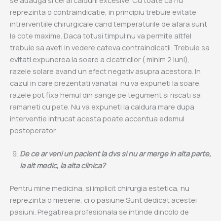
reprezinta o contraindicatie, in principiu trebuie evitate
intrerventiile chirurgicale cand temperaturile de afara sunt
la cote maxime. Daca totusi timpul nu va permite altfel
trebuie sa aveti in vedere cateva contraindicatii. Trebuie sa
evitati expunerea la soare a cicatricilor ( minim 2 luni),
razele solare avand un efect negativ asupra acestora. In
cazul in care prezentati vanatai nu va expuneti la soare,
razele pot fixa hemul din sange pe tegument si riscati sa
ramaneti cu pete. Nu va expuneti la caldura mare dupa
interventie intrucat acesta poate accentua edemul
postoperator.
De ce ar veni un pacient la dvs si nu ar merge in alta parte,
la alt medic, la alta clinica?
Pentru mine medicina, si implicit chirurgia estetica, nu
reprezinta o meserie, ci o pasiune.Sunt dedicat acestei
pasiuni. Pregatirea profesionala se intinde dincolo de