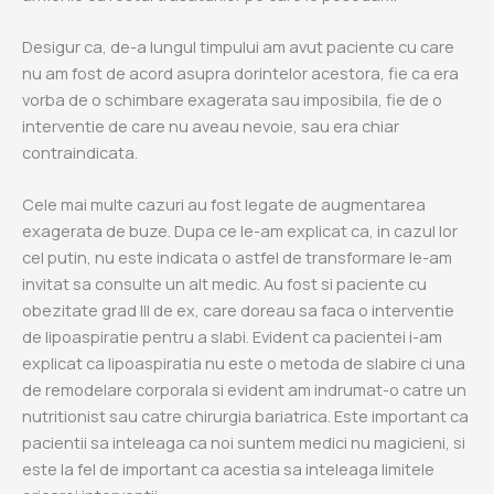
Desigur ca, de-a lungul timpului am avut paciente cu care
nu am fost de acord asupra dorintelor acestora, fie ca era
vorba de o schimbare exagerata sau imposibila, fie de o
interventie de care nu aveau nevoie, sau era chiar
contraindicata.
Cele mai multe cazuri au fost legate de augmentarea
exagerata de buze. Dupa ce le-am explicat ca, in cazul lor
cel putin, nu este indicata o astfel de transformare le-am
invitat sa consulte un alt medic. Au fost si paciente cu
obezitate grad III de ex, care doreau sa faca o interventie
de lipoaspiratie pentru a slabi. Evident ca pacientei i-am
explicat ca lipoaspiratia nu este o metoda de slabire ci una
de remodelare corporala si evident am indrumat-o catre un
nutritionist sau catre chirurgia bariatrica. Este important ca
pacientii sa inteleaga ca noi suntem medici nu magicieni, si
este la fel de important ca acestia sa inteleaga limitele