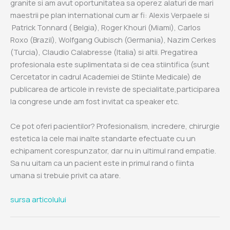
granite si am avut oportunitatea sa operez alaturi de mari
maestrii pe plan international cum ar fi: Alexis Verpaele si
Patrick Tonnard ( Belgia), Roger Khouri (Miami), Carlos
Roxo (Brazil), Wolfgang Gubisch (Germania), Nazim Cerkes
(Turcia), Claudio Calabresse (Italia) si altii. Pregatirea
profesionala este suplimentata si de cea stiintifica (sunt
Cercetator in cadrul Academiei de Stiinte Medicale) de
publicarea de articole in reviste de specialitate,participarea
la congrese unde am fost invitat ca speaker etc.
Ce pot oferi pacientilor? Profesionalism, incredere, chirurgie
estetica la cele mai inalte standarte efectuate cu un
echipament corespunzator, dar nu in ultimul rand empatie.
Sa nu uitam ca un pacient este in primul rand o fiinta
umana si trebuie privit ca atare.
sursa articolului