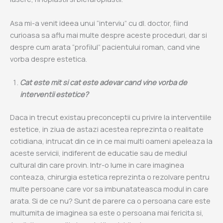
Asa mi-a venit ideea unui “interviu” cu dl. doctor, fiind
curioasa sa aflu mai multe despre aceste proceduri, dar si
despre cum arata “profilul” pacientului roman, cand vine
vorba despre estetica.
Cat este mit si cat este adevar cand vine vorba de
interventii estetice?
Daca in trecut existau preconceptii cu privire la interventiile
estetice, in ziua de astazi acestea reprezinta o realitate
cotidiana, intrucat din ce in ce mai multi oameni apeleaza la
aceste servicii, indiferent de educatie sau de mediul
cultural din care provin. Intr-o lume in care imaginea
conteaza, chirurgia estetica reprezinta o rezolvare pentru
multe persoane care vor sa imbunatateasca modul in care
arata. Si de ce nu? Sunt de parere ca o persoana care este
multumita de imaginea sa este o persoana mai fericita si,