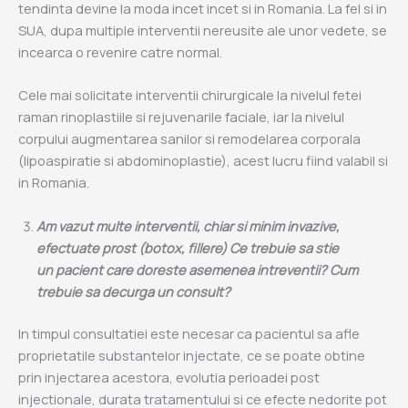
tendinta devine la moda incet incet si in Romania. La fel si in
SUA, dupa multiple interventii nereusite ale unor vedete, se
incearca o revenire catre normal.
Cele mai solicitate interventii chirurgicale la nivelul fetei
raman rinoplastiile si rejuvenarile faciale, iar la nivelul
corpului augmentarea sanilor si remodelarea corporala
(lipoaspiratie si abdominoplastie), acest lucru fiind valabil si
in Romania.
Am vazut multe interventii, chiar si minim invazive,
efectuate prost (botox, fillere) Ce trebuie sa stie
un pacient care doreste asemenea intreventii? Cum
trebuie sa decurga un consult?
In timpul consultatiei este necesar ca pacientul sa afle
proprietatile substantelor injectate, ce se poate obtine
prin injectarea acestora, evolutia perioadei post
injectionale, durata tratamentului si ce efecte nedorite pot