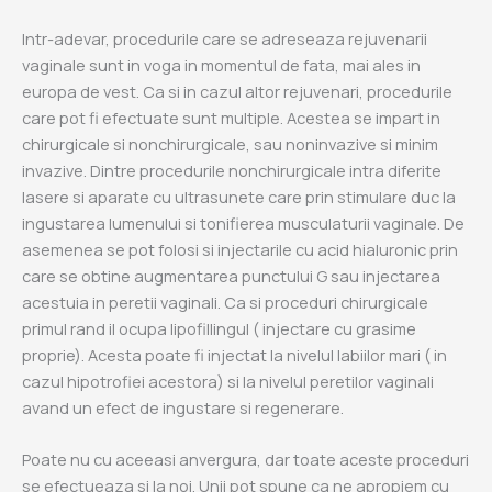
Intr-adevar, procedurile care se adreseaza rejuvenarii
vaginale sunt in voga in momentul de fata, mai ales in
europa de vest. Ca si in cazul altor rejuvenari, procedurile
care pot fi efectuate sunt multiple. Acestea se impart in
chirurgicale si nonchirurgicale, sau noninvazive si minim
invazive. Dintre procedurile nonchirurgicale intra diferite
lasere si aparate cu ultrasunete care prin stimulare duc la
ingustarea lumenului si tonifierea musculaturii vaginale. De
asemenea se pot folosi si injectarile cu acid hialuronic prin
care se obtine augmentarea punctului G sau injectarea
acestuia in peretii vaginali. Ca si proceduri chirurgicale
primul rand il ocupa lipofillingul ( injectare cu grasime
proprie). Acesta poate fi injectat la nivelul labiilor mari ( in
cazul hipotrofiei acestora) si la nivelul peretilor vaginali
avand un efect de ingustare si regenerare.
Poate nu cu aceeasi anvergura, dar toate aceste proceduri
se efectueaza si la noi. Unii pot spune ca ne apropiem cu