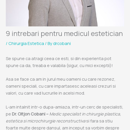
9 intrebari pentru medicul estetician
/
Chirurgia Estetica
/ By
drcobani
Se spune ca atragi ceea ce esti, si din experienta pot
spune ca da, treaba e valabila (sigur, cu mici exceptii)!
Asa se face ca am in jurul meu oameni cu care rezonez,
oameni speciali, cu care impartasesc aceleasi crezuri si
valori, cu care vad lucrurile in acelsi mod.
L-am intalnit intr-o dupa-amiaza, intr-un cerc de specialisti,
pe
Dr. Oltjon Cobani
–
Medic specialist in chirurgie plastica,
estetica si microchirurgie reconstructiva
si fara sa stiu
foarte multe despre dansul, am inceput sa vorbim despre