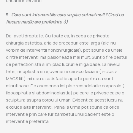
oricarei interventii.
5
. Care sunt interventiile care va plac cel mai mult? Cred ca
fiecare medic are preferinte :))
Da, aveti dreptate. Cu toate ca, in ceea ce priveste
chirurgia estetica, aria de proceduri este larga (aici nu
vorbim de interventii nonchirurgicale), pot spune ca unele
dintre interventii ma pasioneaza mai mult. Sunt o fire destul
de perfectionista si imi plac lucrurile migaloase. La nivelul
fetei, rinoplastia si rejuvenarile cervico faciale ( inclusiv
MACS lift) imi dau o satisfactie aparte pentru ca sunt
minutioase. De asemenea imi plac remodelarile corporale (
lipoaspiratia si abdominoplastia) pe care le privesc ca pe o
sculptura asupra corpului uman. Evident ca acest lucru nu
exclude alte interventii. Pana la urma pot spune ca orice
interventie prin care fur zambetul unui pacient este o
interventie preferata.