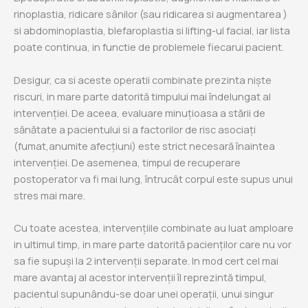
rinoplastia, ridicare sânilor (sau ridicarea si augmentarea )
si abdominoplastia, blefaroplastia si lifting-ul facial, iar lista
poate continua, in functie de problemele fiecarui pacient.
Desigur, ca si aceste operatii combinate prezinta niște
riscuri, in mare parte datorită timpului mai îndelungat al
intervenției. De aceea, evaluare minuțioasa a stării de
sănătate a pacientului si a factorilor de risc asociați
(fumat,anumite afecțiuni) este strict necesară înaintea
intervenției. De asemenea, timpul de recuperare
postoperator va fi mai lung, întrucât corpul este supus unui
stres mai mare.
Cu toate acestea, intervențiile combinate au luat amploare
in ultimul timp, in mare parte datorită pacienților care nu vor
sa fie supuși la 2 intervenții separate. In mod cert cel mai
mare avantaj al acestor intervenții îl reprezintă timpul,
pacientul supunându-se doar unei operații, unui singur