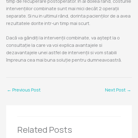
timp de recuperare postoperator. In al doilea rând, costurile
intervențiilor combinate sunt mai mici decât 2 operații
separate. Si nu in ultimul rând, dorinta pacienților de a avea
rezultatele dorite intr-un timp mai scurt.
Dacă va gândiți la intervenții combinate, va aștept la o
consultație la care va voi explica avantajele si
dezavantajele unei astfel de intervenții si vom stabili
împreuna cea mai buna soluție pentru dumneavoastră.
←
Previous Post
Next Post
→
Related Posts