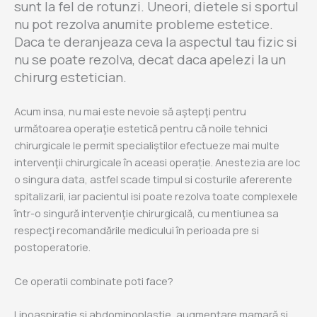
sunt la fel de rotunzi. Uneori, dietele si sportul
nu pot rezolva anumite probleme estetice.
Daca te deranjeaza ceva la aspectul tau fizic si
nu se poate rezolva, decat daca apelezi la un
chirurg estetician.
Acum insa, nu mai este nevoie să aştepţi pentru
următoarea operaţie estetică pentru că noile tehnici
chirurgicale le permit specialiştilor efectueze mai multe
intervenţii chirurgicale în aceasi operație. Anestezia are loc
o singura data, astfel scade timpul si costurile afererente
spitalizarii, iar pacientul isi poate rezolva toate complexele
într-o singură intervenţie chirurgicală, cu mentiunea sa
respecţi recomandările medicului în perioada pre si
postoperatorie.
Ce operatii combinate poti face?
Lipoaspiratie si abdominoplastie, augmentare mamară si