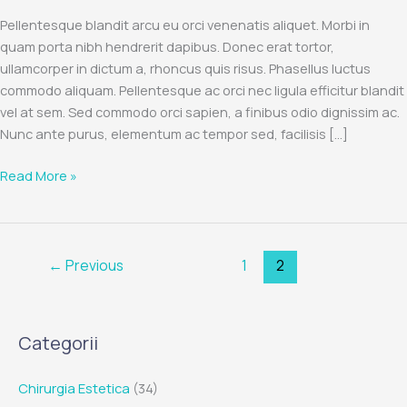
coffee
Pellentesque blandit arcu eu orci venenatis aliquet. Morbi in
quam porta nibh hendrerit dapibus. Donec erat tortor,
ullamcorper in dictum a, rhoncus quis risus. Phasellus luctus
commodo aliquam. Pellentesque ac orci nec ligula efficitur blandit
vel at sem. Sed commodo orci sapien, a finibus odio dignissim ac.
Nunc ante purus, elementum ac tempor sed, facilisis […]
Read More »
←
Previous
1
2
Categorii
Chirurgia Estetica
(34)