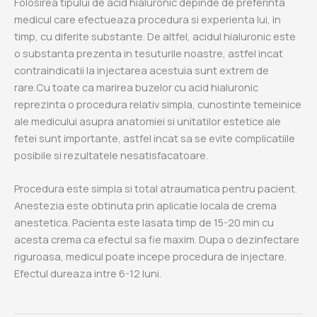
Folosirea tipului de acid hialuronic depinde de preferinta
medicul care efectueaza procedura si experienta lui, in
timp, cu diferite substante. De altfel, acidul hialuronic este
o substanta prezenta in tesuturile noastre, astfel incat
contraindicatii la injectarea acestuia sunt extrem de
rare.Cu toate ca marirea buzelor cu acid hialuronic
reprezinta o procedura relativ simpla, cunostinte temeinice
ale medicului asupra anatomiei si unitatilor estetice ale
fetei sunt importante, astfel incat sa se evite complicatiile
posibile si rezultatele nesatisfacatoare.
Procedura este simpla si total atraumatica pentru pacient.
Anestezia este obtinuta prin aplicatie locala de crema
anestetica. Pacienta este lasata timp de 15-20 min cu
acesta crema ca efectul sa fie maxim. Dupa o dezinfectare
riguroasa, medicul poate incepe procedura de injectare.
Efectul dureaza intre 6-12 luni.