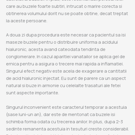
care au buzele foarte subtiri, intrucat o marire corecta si
obtinerea volumului dorit nu se poate obtine, decat treptat
la aceste persoane.
A doua zi dupa procedura este necesar ca pacientul sa isi
maseze buzele pentru o distribuire uniforma a acidului
hialuronic, acesta avand cateodata tendinta de
conglomerare. In cazul aparitiei vanatailor se aplica gel de
ernica pentru a asigura o trecere mai rapida a inflamatiei.
Singurul efect negativ este acela de exagerare a cantitatii
de acid hialuronic injectat. Eu sunt de parere ca un aspect
natural si buze in armonie cu celelalte trasaturi ale fetei
sunt aspecte importante.
Singurul inconvenient este caracterul temporar a acestuia
(sase luni-un an), dar este de mentonat ca buzele isi
schimba forma odata cu trecerea anilor. In plus, dupa 2-3
sedinte remanenta acestuia in tesuturi creste considerabil.