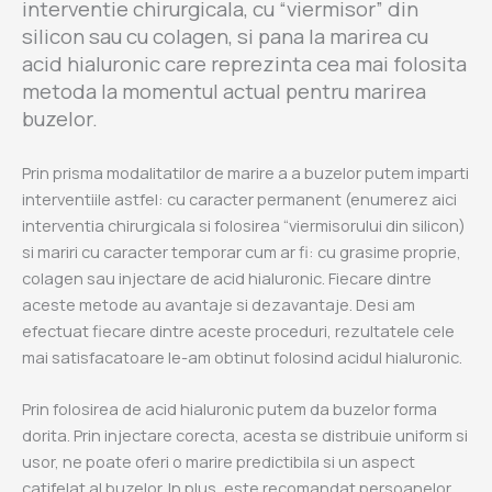
interventie chirurgicala, cu “viermisor” din
silicon sau cu colagen, si pana la marirea cu
acid hialuronic care reprezinta cea mai folosita
metoda la momentul actual pentru marirea
buzelor.
Prin prisma modalitatilor de marire a a buzelor putem imparti
interventiile astfel: cu caracter permanent (enumerez aici
interventia chirurgicala si folosirea “viermisorului din silicon)
si mariri cu caracter temporar cum ar fi: cu grasime proprie,
colagen sau injectare de acid hialuronic. Fiecare dintre
aceste metode au avantaje si dezavantaje. Desi am
efectuat fiecare dintre aceste proceduri, rezultatele cele
mai satisfacatoare le-am obtinut folosind acidul hialuronic.
Prin folosirea de acid hialuronic putem da buzelor forma
dorita. Prin injectare corecta, acesta se distribuie uniform si
usor, ne poate oferi o marire predictibila si un aspect
catifelat al buzelor. In plus, este recomandat persoanelor