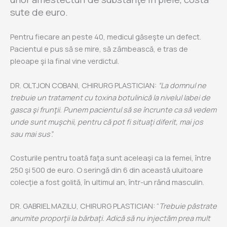
sute de euro.
Pentru fiecare an peste 40, medicul găseşte un defect.
Pacientul e pus să se mire, să zâmbească, e tras de
pleoape şi la final vine verdictul.
DR. OLTJON COBANI, CHIRURG PLASTICIAN:
“La domnul ne
trebuie un tratament cu toxina botulinică la nivelul labei de
gasca şi frunţii. Punem pacientul să se încrunte ca să vedem
unde sunt muşchii, pentru că pot fi situaţi diferit, mai jos
sau mai sus”.
Costurile pentru toată faţa sunt aceleaşi ca la femei, între
250 şi 500 de euro. O seringă din 6 din această uluitoare
colecţie a fost golită, în ultimul an, într-un rând masculin.
DR. GABRIEL MAZILU, CHIRURG PLASTICIAN: “
Trebuie păstrate
anumite proporţii la bărbaţi. Adică să nu injectăm prea mult