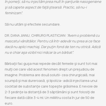
în pomeţi, să nu injectăm prea mult în şanţurile nasogeniene
şi să capete aspect de faţă ştearsă. Practic, să nu-i
feminizam”.
Să nu uităm şi efectele secundare.
DR. DANA JIANU, CHIRURG PLASTICIAN:
“Avem o problemă cu
mascatul vânătăilor. Pentru că într-adevăr nu prea ai ce face
dacă nu aplici machiaj. Dar puţin fond de ten nu strică. Adică
nu e chiar aşa vizibil nici măcar la un bărbat”.
Bărbaţii fac guşa mai repede decât femeile şi sunt tot mai
mulţi cei care văd acest fenomen drept un prejudiciu de
imagine. Problema are două solutii- cea chirurgicală, mai
scumpă şi mai dureroasă, şi lipoliza- adică injectarea unui
cocktail de substanţe care topeşte grăsimea. E nevoie de
2-3 şedinţe la distanţă de 3 săptămâni şi sunt folosiţi de
fiecare dată câte 3-4 ml. Un mililitru costa în jur de 50 de
euro.