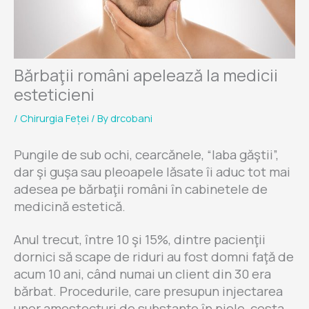
Bărbaţii români apelează la medicii
esteticieni
/
Chirurgia Feței
/ By
drcobani
Pungile de sub ochi, cearcănele, “laba găştii”,
dar şi guşa sau pleoapele lăsate îi aduc tot mai
adesea pe bărbaţii români în cabinetele de
medicină estetică.
Anul trecut, între 10 şi 15%, dintre pacienţii
dornici să scape de riduri au fost domni faţă de
acum 10 ani, când numai un client din 30 era
bărbat. Procedurile, care presupun injectarea
unor amestecturi de substanţe în piele, costa