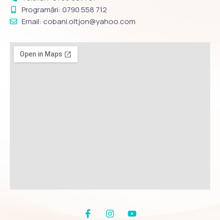
Programări: 0790 558 712
Email: cobani.oltjon@yahoo.com
F
I
Y
a
n
o
c
s
u
e
t
t