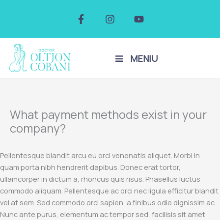
Skip
F
I
Y
to
a
n
o
c
s
u
content
e
t
t
b
a
u
o
g
b
MENIU
o
r
e
k
a
-
m
f
What payment methods exist in your
company?
Pellentesque blandit arcu eu orci venenatis aliquet. Morbi in
quam porta nibh hendrerit dapibus. Donec erat tortor,
ullamcorper in dictum a, rhoncus quis risus. Phasellus luctus
commodo aliquam. Pellentesque ac orci nec ligula efficitur blandit
vel at sem. Sed commodo orci sapien, a finibus odio dignissim ac.
Nunc ante purus, elementum ac tempor sed, facilisis sit amet