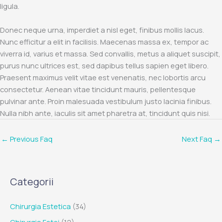
ligula.
Donec neque urna, imperdiet a nisl eget, finibus mollis lacus.
Nunc efficitur a elit in facilisis. Maecenas massa ex, tempor ac
viverra id, varius et massa. Sed convallis, metus a aliquet suscipit,
purus nunc ultrices est, sed dapibus tellus sapien eget libero.
Praesent maximus velit vitae est venenatis, nec lobortis arcu
consectetur. Aenean vitae tincidunt mauris, pellentesque
pulvinar ante. Proin malesuada vestibulum justo lacinia finibus.
Nulla nibh ante, iaculis sit amet pharetra at, tincidunt quis nisi.
←
Previous Faq
Next Faq
→
Categorii
Chirurgia Estetica
(34)