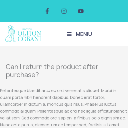
Skip
F
I
Y
to
a
n
o
c
s
u
content
e
t
t
b
a
u
o
g
b
MENIU
o
r
e
k
a
-
m
f
Can I return the product after
purchase?
Pellentesque blandit arcu eu orci venenatis aliquet. Morbi in
quam porta nibh hendrerit dapibus. Donec erat tortor,
ullamcorper in dictum a, rhoncus quis risus. Phasellus luctus
commodo aliquam. Pellentesque ac orci nec ligula efficitur blandit
vel at sem. Sed commodo orci sapien, a finibus odio dignissim ac.
Nunc ante purus, elementum ac tempor sed, facilisis sit amet