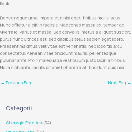
ligula.
Donec neque urna, imperdiet a nisl eget, finibus mollis lacus.
Nunc efficitur a elit in facilisis. Maecenas massa ex, tempor ac
viverra id, varius et massa. Sed convallis, metus a aliquet suscipit,
purus nunc ultrices est, sed dapibus tellus sapien eget libero.
Praesent maximus velit vitae est venenatis, nec lobortis arcu
consectetur. Aenean vitae tincidunt mauris, pellentesque
pulvinar ante. Proin malesuada vestibulum justo lacinia finibus.
Nulla nibh ante, iaculis sit amet pharetra at, tincidunt quis nisi.
←
Previous Faq
Next Faq
→
Categorii
Chirurgia Estetica
(34)