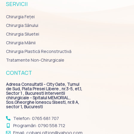
SERVICII
Chirurgia Feței
Chirurgia Sânului
Chirurgia Siluetei
Chirurgia Mâinii
Chirurgia Plastică Reconstructivă
Tratamente Non-Chirurgicale
CONTACT
Adresa Consultatii - City Gate, Turnul
de Sud, Piata Presei Libere , nr.3-5, et.1,
Sector 1 , Bucuresti Interventii
chirurgicale - Spitalul MEMORIAL ,
Sos.Gheorghe Ionescu Sisesti, nr.8 A,
sector 1, Bucuresti
Telefon: 0765 681 707
Programări: 0790 558 712
Email: cobani.oltjon@yahoo.com