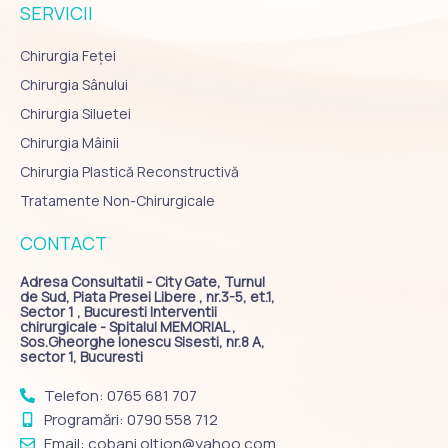
SERVICII
Chirurgia Feței
Chirurgia Sânului
Chirurgia Siluetei
Chirurgia Mâinii
Chirurgia Plastică Reconstructivă
Tratamente Non-Chirurgicale
CONTACT
Adresa Consultatii - City Gate, Turnul
de Sud, Piata Presei Libere , nr.3-5, et.1,
Sector 1 , Bucuresti Interventii
chirurgicale - Spitalul MEMORIAL ,
Sos.Gheorghe Ionescu Sisesti, nr.8 A,
sector 1, Bucuresti
Telefon: 0765 681 707
Programări: 0790 558 712
Email: cobani.oltjon@yahoo.com